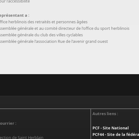
ur l'accessibilité
eprésentant a :
ffice herblinois des retraités et personnes âgées
ssemblée générale et au comité directeur de l'office du sport herblinois
ssemblée générale du club des villes cyclables
ssemblée générale l'association Rue de l'avenir grand ouest
Autres liens :
ourrier :
PCF - Site National
PCF44 - Site de la fédér
ection de Saint Herblain