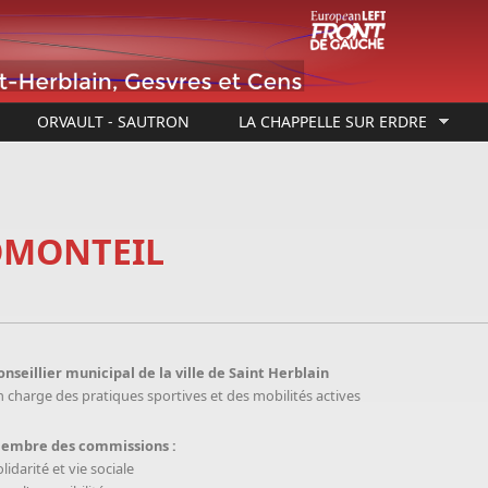
ORVAULT - SAUTRON
LA CHAPPELLE SUR ERDRE
ROMONTEIL
onseillier municipal de la ville de Saint Herblain
n charge des pratiques sportives et des mobilités actives
embre des commissions :
lidarité et vie sociale