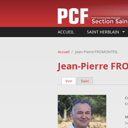
Aller au contenu principal
ACCUEIL
SAINT HERBLAIN
Accueil
/
Jean-Pierre FROMONTEIL
Jean-Pierre F
Voir
(onglet actif)
Suivi
Onglets principaux
C
E
M
So