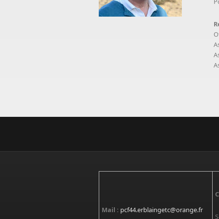
Po
R
O
A
A
A
C
Mail :
pcf44.erblaingetc@orange.fr
S