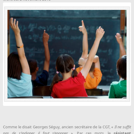
Comme le disait Georges Séguy, ancien secrétaire de la CGT, «
Il ne suffit
pas de s’indigner, il faut s’engager
». Par ces mots, le
résistant