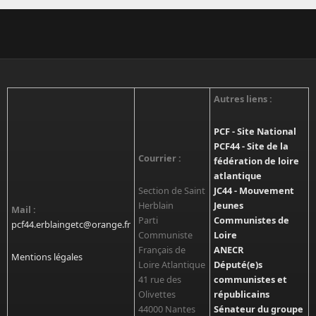
Autres liens :
PCF - Site National
PCF44 - Site de la
Courrier :
fédération de loire
atlantique
Section de Saint
JC44 - Mouvement
Herblain
Jeunes
Mail :
Parti
Communistes de
pcf44.erblaingetc@orange.fr
Communiste
Loire
Français de
ANECR
Mentions légales
Loire Atlantique
Député(e)s
41 rue des
communistes et
Olivettes
républicains
44000 Nantes
Sénateur du groupe