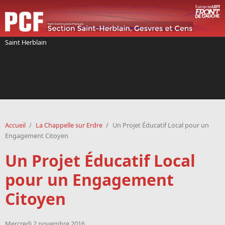
Aller au contenu principal
Saint Herblain
Accueil
/
La Chappelle sur Erdre
/
Un Projet Éducatif Local pour un
Engagement Citoyen
Un Projet Éducatif Local
pour un Engagement
Citoyen
Mercredi 2 novembre 2016