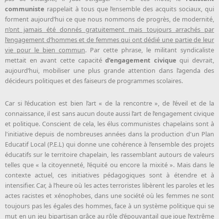
communiste
rappelait à tous que l’ensemble des acquits sociaux, qui
forment aujourd’hui ce que nous nommons de progrès, de modernité,
n’ont jamais été donnés gratuitement mais toujours arrachés par
l’engagement d’hommes et de femmes qui ont dédié une partie de leur
vie pour le bien commun
. Par cette phrase, le militant syndicaliste
mettait en avant cette capacité
d’engagement civique
qui devrait,
aujourd’hui, mobiliser une plus grande attention dans l’agenda des
décideurs politiques et des faiseurs de programmes scolaires.
Car si l’éducation est bien l’art « de la rencontre », de l’éveil et de la
connaissance, il est sans aucun doute aussi l’art de l’engagement civique
et politique. Conscient de cela, les élus communistes chapelains sont à
l'initiative depuis de nombreuses années dans la production d'un Plan
Educatif Local (P.E.L) qui donne une cohérence à l’ensemble des projets
éducatifs sur le territoire chapelain, les rassemblant autours de valeurs
telles que « la citoyenneté, l’équité ou encore la mixité ». Mais dans le
contexte actuel, ces initiatives pédagogiques sont à étendre et à
intensifier. Car, à l’heure où les actes terroristes libèrent les paroles et les
actes racistes et xénophobes, dans une société où les femmes ne sont
toujours pas les égales des hommes, face à un système politique qui se
mut en un jeu bipartisan grâce au rôle d’épouvantail que joue l’extrême