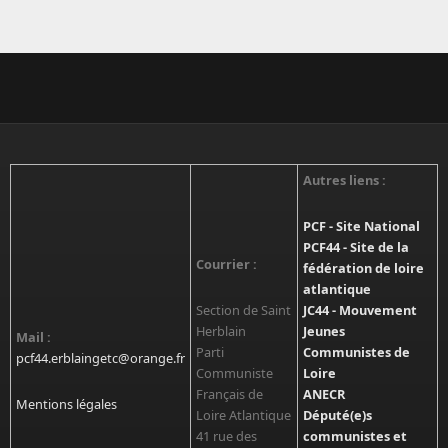
Autres liens :
PCF - Site National
PCF44 - Site de la
Courrier :
fédération de loire
atlantique
Section de Saint
JC44 - Mouvement
Herblain
Jeunes
Mail :
Parti
Communistes de
pcf44.erblaingetc@orange.fr
Communiste
Loire
Français de
ANECR
Mentions légales
Loire Atlantique
Député(e)s
41 rue des
communistes et