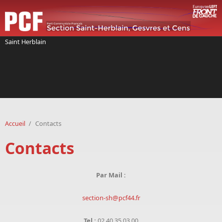
Aller au contenu principal
Saint Herblain
Accueil
/
Contacts
Contacts
Par Mail :
section-sh@pcf44.fr
Tel :
02 40 35 03 00