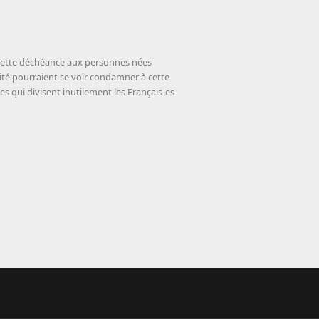
e cette déchéance aux personnes nées
lité pourraient se voir condamner à cette
s qui divisent inutilement les Français-es