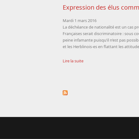
Expression des élus commu
Mardi 1 mars 2016
La déchéance de nationalité est un cas pr
Françaises serait discriminatoire : sous 
peine infamante puisqu’il n’est pas possi
et les Herblinois-es en flattant les attitu
Lire la suite
Pages