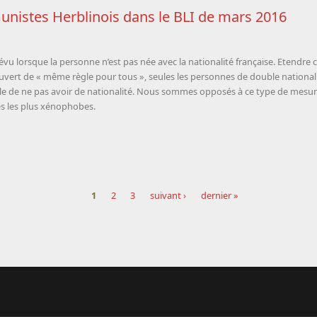
nistes Herblinois dans le BLI de mars 2016
évu lorsque la personne n’est pas née avec la nationalité française. Etendr
couvert de « même règle pour tous », seules les personnes de double nationa
ble de ne pas avoir de nationalité. Nous sommes opposés à ce type de mesure
des les plus xénophobes.
1
2
3
suivant ›
dernier »