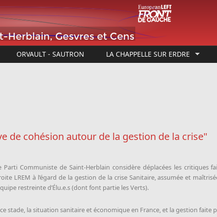
ORVAULT - SAUTRON
LA CHAPPELLE SUR ERDRE
 de cohésion autour de la gestion de la crise"
e Parti Communiste de Saint-Herblain considère déplacées les critiques fait
roite LREM à l’égard de la gestion de la crise Sanitaire, assumée et maîtrisé
équipe restreinte d’Élu.e.s (dont font partie les Verts).
 ce stade, la situation sanitaire et économique en France, et la gestion faite p