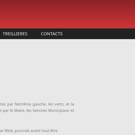
TREILLIERES
CONTACTS
es par l’extrême gauche, les verts, et la
e par le Maire, les Services Municipaux et
ar l’état, pourrait avant tout être