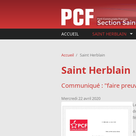
Aller au contenu principal
ACCUEIL
SAINT HERBLAIN
Accueil
/
Saint Herblain
Saint Herblain
Communiqué : "faire preuve
Mercredi 22 avril 2020
L
d
l’
A