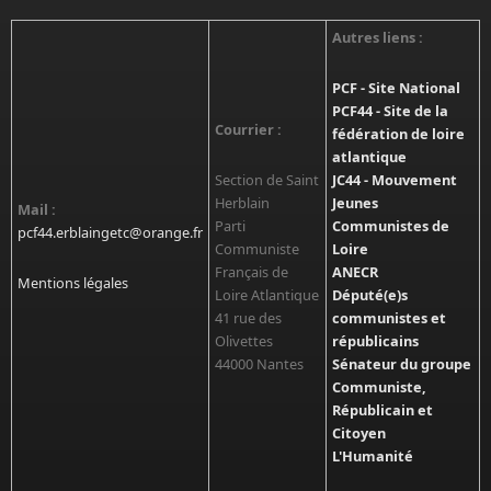
Autres liens :
PCF - Site National
PCF44 - Site de la
Courrier :
fédération de loire
atlantique
Section de Saint
JC44 - Mouvement
Herblain
Jeunes
Mail :
Parti
Communistes de
pcf44.erblaingetc@orange.fr
Communiste
Loire
Français de
ANECR
Mentions légales
Loire Atlantique
Député(e)s
41 rue des
communistes et
Olivettes
républicains
44000 Nantes
Sénateur du groupe
Communiste,
Républicain et
Citoyen
L'Humanité