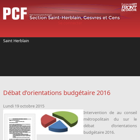
Aller au contenu principal
Se connecter
Saint Herblain
Débat d’orientations budgétaire 2016
Lundi 19 octobre 2015
Intervention de
au conseil
métropolitain du sur le
débat d’orientations
budgétaire 2016.