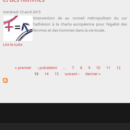
Vendredi 10 avril 2015
Intervention de
au conseil métropolitain du sur
l'adhésion à la charte européenne pour l'égalité des
femmes et des hommes dans la vie locale.
Lire la suite
« premier
‹ précédent
…
7
8
9
10
11
12
13
14
15
suivant ›
dernier »
Pages