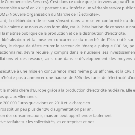
 le Commerce des Services). C'est dans ce cadre que j'interviens aujourd'hui 
ssemblée a voté en 2011 portant sur «l'intérêt d'un véritable service public 
 NOME (Nouvelle Organisation du Marché de l'Électricité)».
ant, la délibération de ce soir s'inscrit dans la mise en conformité du dro
si la crainte que nous avions formulée, car la libéralisation de ce secteur no
a maîtrise publique de la production et de la distribution d'électricité.
 libéralisation et la mise en concurrence du marché de l'électricité sur 
s, le risque de déstructurer le secteur de l'énergie puisque EDF SA, po
actionnaires, devra réduire, y compris dans le nucléaire, ses investissemen
stallations et des réseaux, ainsi que dans le développement des moyens 
consécutive à une mise en concurrence n'est même plus affichée, et la CRE ( 
'hésite pas à annoncer une hausse de 30% des tarifs de l'électricité d'ici
t la moins chère d'Europe grâce à la production d'électricité nucléaire. Elle e
ais qu'aux Allemands.
 de 200 000 Euros que avions en 2010 et la charge en
 euros soit un peu plus de 12% d'augmentation par an.
ction des consommations, mais on peut appréhender facilement
tarifaire sur les collectivités, les entreprises et nos