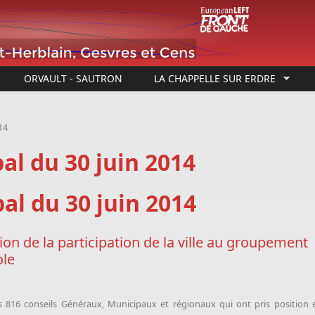
ORVAULT - SAUTRON
LA CHAPPELLE SUR ERDRE
14
al du 30 juin 2014
al du 30 juin 2014
dation de la participation de la ville au groupement
ole
s 816 conseils Généraux, Municipaux et régionaux qui ont pris position 