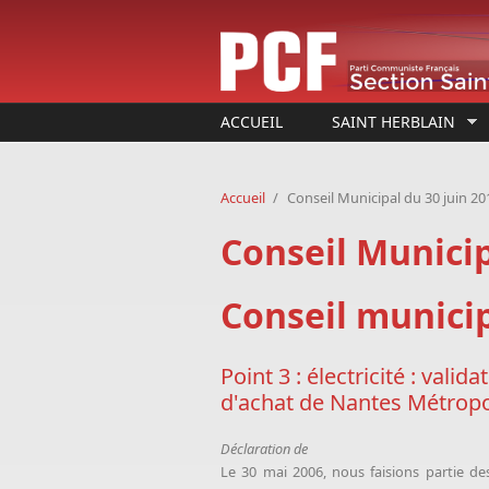
Aller au contenu principal
ACCUEIL
SAINT HERBLAIN
Accueil
/
Conseil Municipal du 30 juin 20
Conseil Municip
Conseil municip
Point 3 : électricité : vali
d'achat de Nantes Métrop
Déclaration de
Le 30 mai 2006, nous faisions partie de