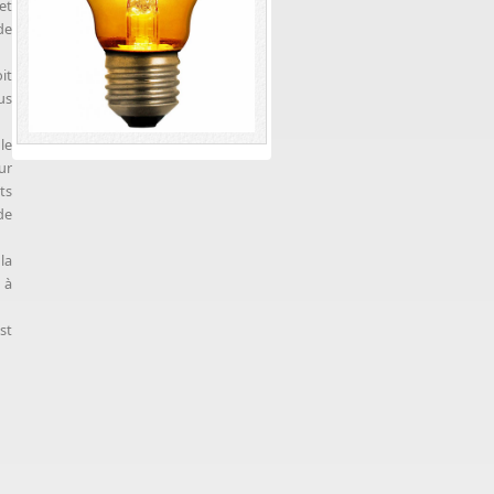
et
de
it
us
le
ur
ts
de
la
 à
st