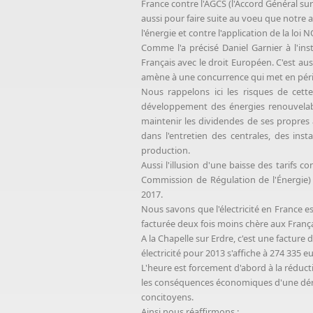
France contre l'AGCS (l'Accord Général sur
aussi pour faire suite au voeu que notre a
l'énergie et contre l'application de la loi
Comme l'a précisé Daniel Garnier à l'inst
Français avec le droit Européen. C'est aus
amène à une concurrence qui met en péril l
Nous rappelons ici les risques de cette
développement des énergies renouvelable
maintenir les dividendes de ses propres 
dans l'entretien des centrales, des in
production.
Aussi l'illusion d'une baisse des tarifs 
Commission de Régulation de l'Énergie) n
2017.
Nous savons que l'électricité en France es
facturée deux fois moins chère aux Franç
A la Chapelle sur Erdre, c'est une facture
électricité pour 2013 s'affiche à 274 335
L'heure est forcement d'abord à la rédu
les conséquences économiques d'une dérive 
concitoyens.
Ainsi nous réaffirmons :