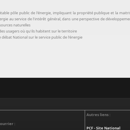
able pôle public de l'énergie, impliquant la propriété publique et la maitri
nergie au service de l'intérêt général, dans une perspective de développeme
sources naturelles
es usagers où qu'ils habitent sur le territoire
 débat National sur le service public de l'énergie
Autres liens :
ourrier :
PCF - Site National