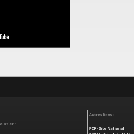
Autres liens :
ourrier :
PCF - Site National