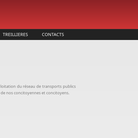
TREILLIERES
CONTACTS
loitation du réseau de transports publics
té de nos concitoyennes et concitoyens.