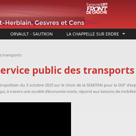
ORVAULT - SAUTRON
LA CHAPPELLE SUR ERDRE
s transports
ervice public des transports
tropolitain du 3 octobre 2025 sur le choix de la SEMITAN pour la DSP d'exp
t, qui, à travers une société d’économie mixte, répond aux besoins de mobili