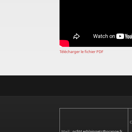
Télécharger le fichier PDF
C
Mail :
pcf44.erblaingetc@orange.fr