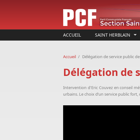
Aller au contenu principal
ACCUEIL
SAINT HERBLAIN
Accueil
/
Délégation de service public de
Délégation de s
Intervention d'Eric Couvez en conseil mé
urbains. Le choix d’un service public for