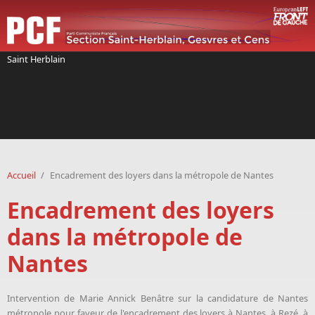
Aller au contenu principal
Saint Herblain
Accueil
/
Encadrement des loyers dans la métropole de Nantes
Encadrement des loyers
dans la métropole de
Nantes
Intervention de Marie Annick Benâtre sur la candidature de Nantes
métropole pour faveur de l'encadrement des loyers à Nantes, à Rezé, à