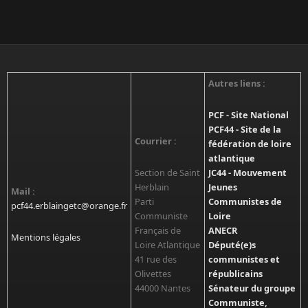
Autres liens :
PCF - Site National
PCF44 - Site de la
Courrier :
fédération de loire
atlantique
Section de Saint
JC44 - Mouvement
Herblain
Jeunes
Mail :
Parti
Communistes de
pcf44.erblaingetc@orange.fr
Communiste
Loire
Français de
ANECR
Mentions légales
Loire Atlantique
Député(e)s
41 rue des
communistes et
Olivettes
républicains
44000 Nantes
Sénateur du groupe
Communiste,