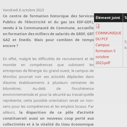
Vendredi 6 octobre 2023
Ce centre de formation historique des Services
Élément joint
T
Publics de l’électricité et du gaz (ex EDF-GDF),
vendu à la Communauté de Commune, accueille
COMMUNIQUE
en formation des milliers de salariés de GRDF, GRT
DU PCF
GAZ et Enedis. Mais pour combien de temps
5
Campus
encore ?
K
formation 5
octobre
En effet, malgré les difficultés de recrutement et de
2023.pdf
montée en compétences que subissent les
entreprises de l’énergie du grand ouest, le campus de
Montluc pourrait voir ses activités déplacées dans
d’autres établissements à plusieurs centaines de
kilomètres. Au-delà de l’incohérence
environnementale et pour la sécurité au travail qu’elle
représente, cette possible orientation serait un non-
sens pour les compétences et les emplois locaux. Par
ailleurs,
la disparition de ce pôle d’activité
constituerait aussi un nouveau coup porté aux
collectivités et à la vitalité du tissu économique