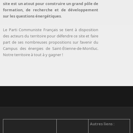
site est un atout pour construire un grand pôle de
formation, de recherche et de développement
sur les questions énergétiques
.
Le Parti Communiste Français se tient à disposition
des acteurs du territoire pour défendre ce site et faire
part de ses nombreuses propositions sur l’avenir du
Campus des énergies de Saint-Étienne-de-Montluc.
Notre territoire à tout à y gagner !
Autres liens :