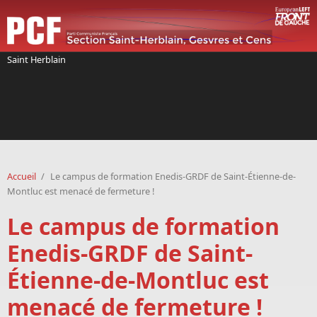
Aller au contenu principal
Saint Herblain
Accueil
/
Le campus de formation Enedis-GRDF de Saint-Étienne-de-
Montluc est menacé de fermeture !
Le campus de formation
Enedis-GRDF de Saint-
Étienne-de-Montluc est
menacé de fermeture !