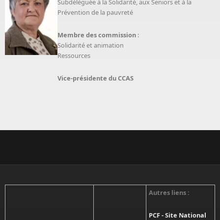
Subdéléguée à la Solidarité, aux Seniors et à la
Prévention de la pauvreté
Membre des commission
:
Solidarité et animation
Ressources
Vice-présidente du CCAS
Autres liens :
PCF - Site National