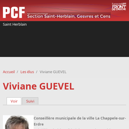
Aller au contenu principal
Saint Herblain
Accueil
/
Les élus
/
Viviane GUEVEL
Viviane GUEVEL
Voir
(onglet actif)
Suivi
Onglets principaux
Conseillère
municipale de la ville La Chappele-sur-
Erdre