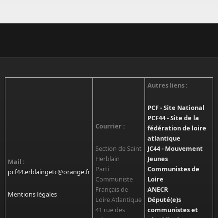
Autres liens :
PCF - Site National
PCF44 - Site de la
Courrier :
fédération de loire
atlantique
Section de Saint
JC44 - Mouvement
Herblain
Jeunes
Mail :
Parti
Communistes de
pcf44.erblaingetc@orange.fr
Communiste
Loire
Français de
ANECR
Mentions légales
Loire Atlantique
Député(e)s
41 rue des
communistes et