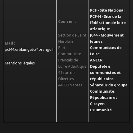
PCF - Site National
PCF44 - Site de la
Courrier :
fédération de loire
atlantique
Section de Saint
JC44 - Mouvement
Herblain
Jeunes
Mail :
Parti
Communistes de
pcf44.erblaingetc@orange.fr
Communiste
Loire
Français de
ANECR
Mentions légales
Loire Atlantique
Député(e)s
41 rue des
communistes et
Olivettes
républicains
44000 Nantes
Sénateur du groupe
Communiste,
Républicain et
Citoyen
L'Humanité