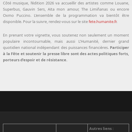
Côté musique, l’édition 2026 va accueillir des artistes comme Louane,
Superbus, Gauvin Sers, Aïta mon amour, The Limiñanas ou encore
Oxmo Puccino. L’ensemble de la programmation va bientôt être
disponible. Pour la suivre, rendez-vous sur le site
fete.humanite.fr
.
En prenant votre vignette, vous soutenez non seulement un moment
populaire incontournable, mais aussi L’Humanité, dernier grand
quotidien national indépendant des puissances financières.
Participer
à la Fête et soutenir la presse libre sont des actes politiques forts,
porteurs d’espoir et de résistance.
Autres liens :