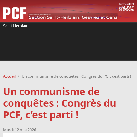
Aller au contenu principal
Saint Herblain
Accueil
/
Un communisme de conquêtes : Congrès du PCF, c’est parti !
Un communisme de
conquêtes : Congrès du
PCF, c’est parti !
Mardi 12 mai 2026