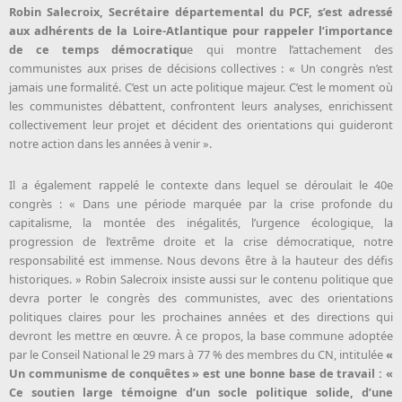
Robin Salecroix, Secrétaire départemental du PCF, s’est adressé
aux adhérents de la Loire-Atlantique pour rappeler l’importance
de ce temps démocratiqu
e qui montre l’attachement des
communistes aux prises de décisions collectives : « Un congrès n’est
jamais une formalité. C’est un acte politique majeur. C’est le moment où
les communistes débattent, confrontent leurs analyses, enrichissent
collectivement leur projet et décident des orientations qui guideront
notre action dans les années à venir ».
Il a également rappelé le contexte dans lequel se déroulait le 40e
congrès : « Dans une période marquée par la crise profonde du
capitalisme, la montée des inégalités, l’urgence écologique, la
progression de l’extrême droite et la crise démocratique, notre
responsabilité est immense. Nous devons être à la hauteur des défis
historiques. » Robin Salecroix insiste aussi sur le contenu politique que
devra porter le congrès des communistes, avec des orientations
politiques claires pour les prochaines années et des directions qui
devront les mettre en œuvre. À ce propos, la base commune adoptée
par le Conseil National le 29 mars à 77 % des membres du CN, intitulée
«
Un communisme de conquêtes » est une bonne base de travail : «
Ce soutien large témoigne d’un socle politique solide, d’une