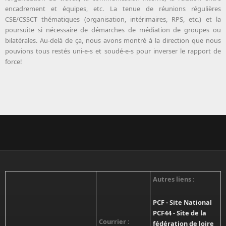
encadrement et équipes, etc. La tenue de réunions régulières
CSE/CSSCT thématiques (organisation, intérimaires, RPS, etc.) et la
poursuite si nécessaire de démarches de médiation de groupes ou
bilatérales. Au-delà de ça, nous avons montré à la direction que nous
pouvions tous restés uni-e-s et soudé-e-s pour inverser le rapport de
force!
Autres liens :
PCF - Site National
PCF44 - Site de la
Courrier :
fédération de loire