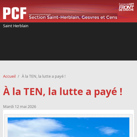
Aller au contenu principal
Saint Herblain
Accueil
/
À la TEN, la lutte a payé !
À la TEN, la lutte a payé !
Mardi 12 mai 2026